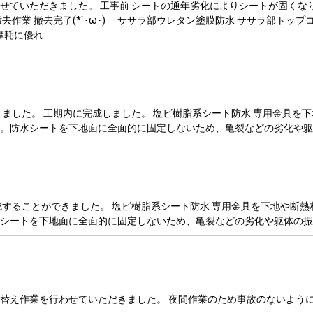
せていただきました。 工事前 シートの通年劣化によりシートが固くな
作業 撤去完了(*`･ω･)ゞ ササラ部ウレタン塗膜防水 ササラ部トッ
摩耗に優れ
きました。 工期内に完成しました。 塩ビ樹脂系シート防水 専用金具を
。防水シートを下地面に全面的に固定しないため、亀裂などの劣化や躯
成することができました。 塩ビ樹脂系シート防水 専用金具を下地や断
シートを下地面に全面的に固定しないため、亀裂などの劣化や躯体の振
替え作業を行わせていただきました。 夜間作業のため事故のないように