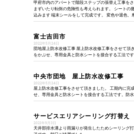
甲府市内のアパートで階段ステップの張替え工事をさ
まずいたり転倒の危険性も考えられます。 シートの撤去
込みます 端末シールをして完成です。 変色や退色、
富士吉田市
2022年5月24日
団地屋上防水改修工事 屋上防水改修工事をさせて頂
をかぶせ、専用金具と防水シートを接合する工法です
中央市団地 屋上防水改修工事
2022年5月24日
屋上防水改修工事をさせて頂きました。 工期内に完
せ、専用金具と防水シートを接合する工法です。防水
サービスエリアシーリング打替え
2021年9月3日
天井部排水溝より雨漏りが発生したためシーリング打